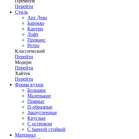
Премиум
Перейти
Стиль
Арт Деко
Барокко
Кантри
Лофт
Прованс
Ретро
Классический
Перейти
Модерн
Перейти
Хайтек
Перейти
Форма кухни
Большие
Маленькие
Прямые
П-образные
Закругленные
Круглые
С островом
С барной стойкой
Материал