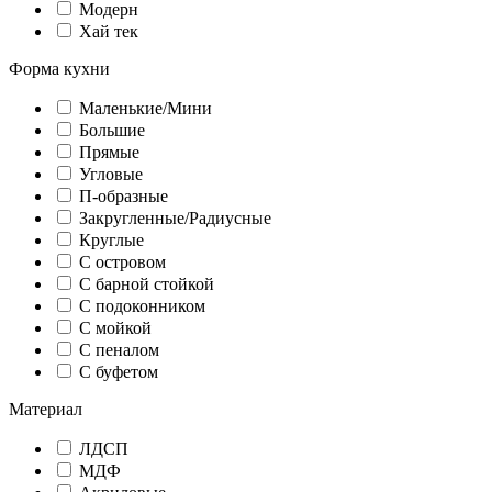
Модерн
Хай тек
Форма кухни
Маленькие/Мини
Большие
Прямые
Угловые
П-образные
Закругленные/Радиусные
Круглые
С островом
С барной стойкой
С подоконником
С мойкой
С пеналом
С буфетом
Материал
ЛДСП
МДФ