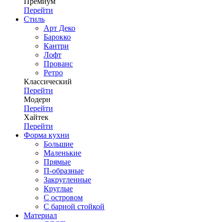
Премиум
Перейти
Стиль
Арт Деко
Барокко
Кантри
Лофт
Прованс
Ретро
Классический
Перейти
Модерн
Перейти
Хайтек
Перейти
Форма кухни
Большие
Маленькие
Прямые
П-образные
Закругленные
Круглые
С островом
С барной стойкой
Материал