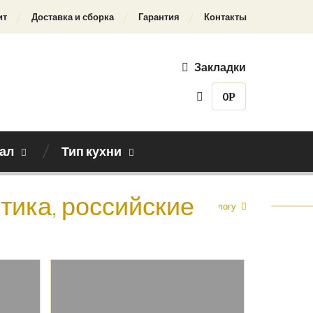
ит
Доставка и сборка
Гарантия
Контакты
Закладки
0
Р
ал
Тип кухни
тика, российские
Назад к каталогу