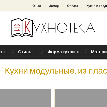
О нас
Замер
Оплата
Кухня в кред
а
Стиль
Форма кухни
Матери
/
Кухни модульные, из плас