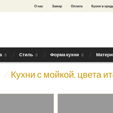
О нас
Замер
Оплата
Кухня в кред
а
Стиль
Форма кухни
Матери
/
Кухни с мойкой, цвета и