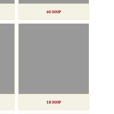
60 000
Р
18 000
Р