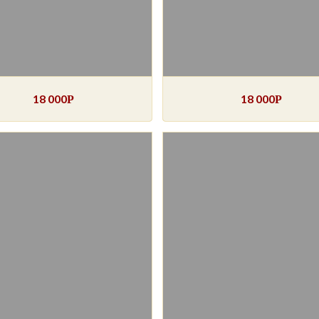
18 000
18 000
Р
Р