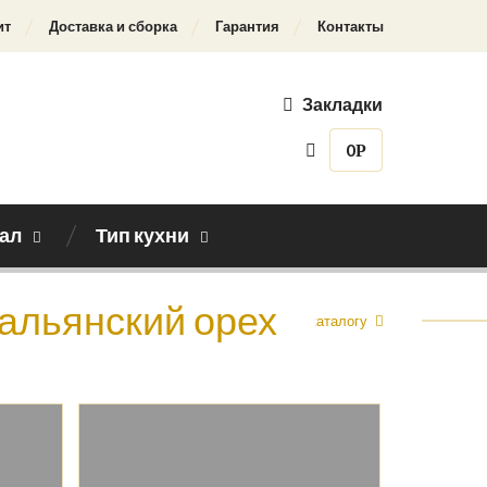
ит
Доставка и сборка
Гарантия
Контакты
Закладки
0
Р
ал
Тип кухни
тальянский орех
Назад к каталогу