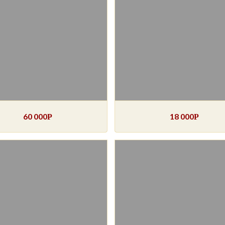
60 000
18 000
Р
Р