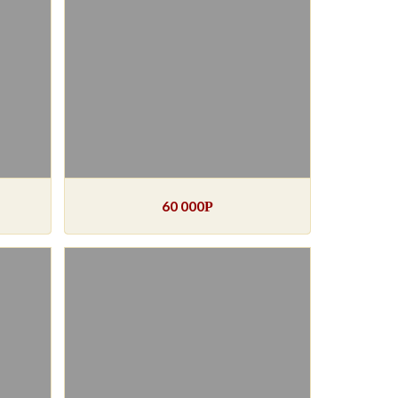
60 000
Р