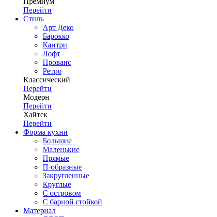
Премиум
Перейти
Стиль
Арт Деко
Барокко
Кантри
Лофт
Прованс
Ретро
Классический
Перейти
Модерн
Перейти
Хайтек
Перейти
Форма кухни
Большие
Маленькие
Прямые
П-образные
Закругленные
Круглые
С островом
С барной стойкой
Материал