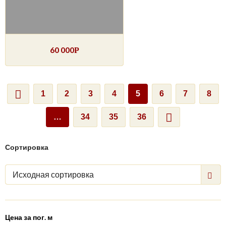
60 000
Р
1
2
3
4
5
6
7
8
…
34
35
36
Сортировка
Исходная сортировка
Цена за пог. м