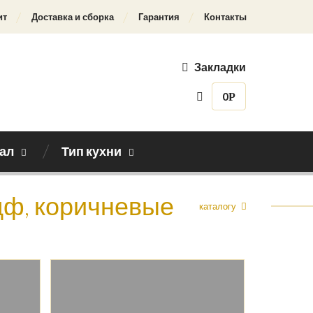
ит
Доставка и сборка
Гарантия
Контакты
Закладки
0
Р
ал
Тип кухни
дф, коричневые
Назад к каталогу