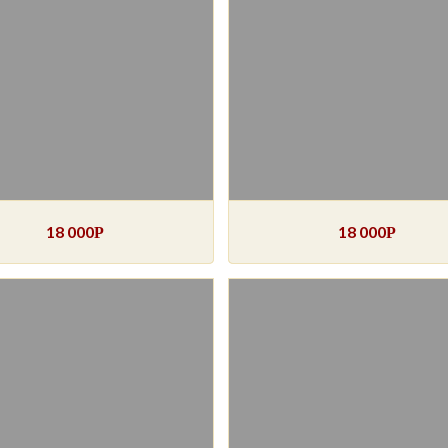
18 000
18 000
Р
Р