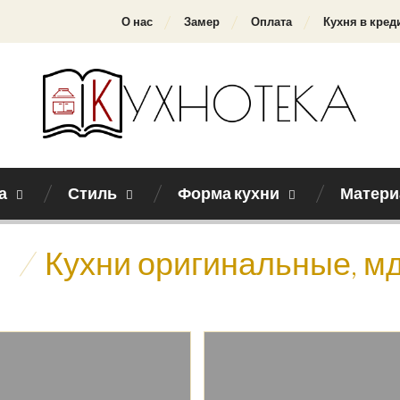
О нас
Замер
Оплата
Кухня в кред
а
Стиль
Форма кухни
Матери
/
Кухни оригинальные, м