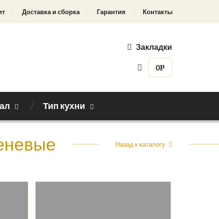
ит
Доставка и сборка
Гарантия
Контакты
Закладки
0
Р
ал
Тип кухни
реневые
Назад к каталогу