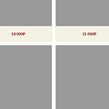
18 000
21 000
Р
Р