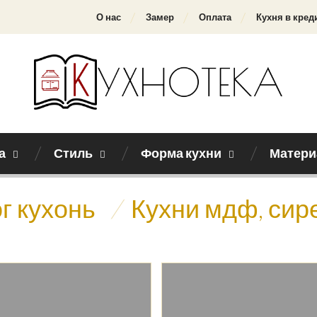
О нас
Замер
Оплата
Кухня в кред
а
Стиль
Форма кухни
Матери
г кухонь
/
Кухни мдф, си