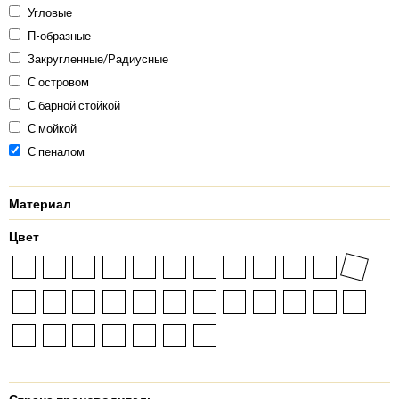
Угловые
П-образные
Закругленные/Радиусные
С островом
С барной стойкой
С мойкой
С пеналом
Материал
Цвет