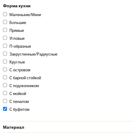
Форма кухни
Маленькие/Мини
Большие
Прямые
Угловые
П-образные
Закругленные/Радиусные
Круглые
С островом
С барной стойкой
С подоконником
С мойкой
С пеналом
С буфетом
Материал