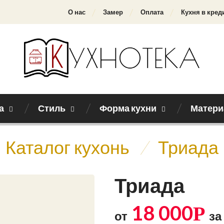
О нас
Замер
Оплата
Кухня в кред
а
Стиль
Форма кухни
Матери
Каталог кухонь
/
Триада
Триада
18 000
Р
от
за