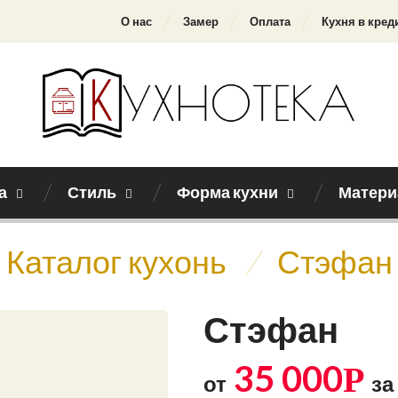
О нас
Замер
Оплата
Кухня в кред
а
Стиль
Форма кухни
Матери
Каталог кухонь
/
Стэфан
Стэфан
35 000
Р
от
за