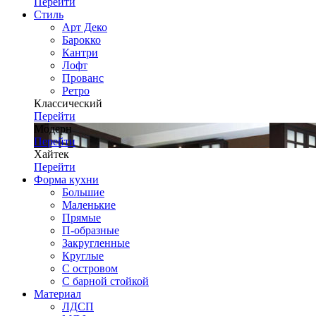
Перейти
Стиль
Арт Деко
Барокко
Кантри
Лофт
Прованс
Ретро
Классический
Перейти
Модерн
Перейти
Хайтек
Перейти
Форма кухни
Большие
Маленькие
Прямые
П-образные
Закругленные
Круглые
С островом
С барной стойкой
Материал
ЛДСП