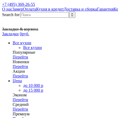
+7 (495) 369-26-55
О нас
Замер
Оплата
Кухня в кредит
Доставка и сборка
Гарантия
Ко
Search for:
Закладки & корзина
Закладки
0
р
уб.
Все кухни
Все кухни
Популярные
Перейти
Новинки
Перейти
Акции
Перейти
Цена
до 10 000 р
до 15 000 р
Эконом
Перейти
Средний
Перейти
Премиум