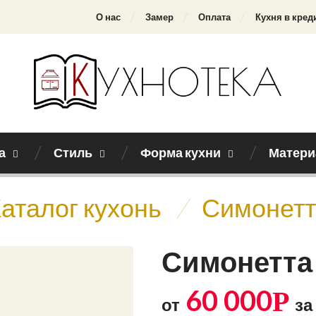
О нас
Замер
Оплата
Кухня в кред
а
Стиль
Форма кухни
Матери
аталог кухонь
/
Симонетт
Симонетта
60 000
Р
от
за