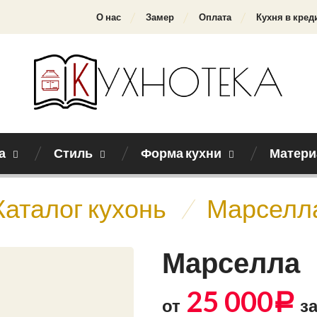
О нас
Замер
Оплата
Кухня в кред
а
Стиль
Форма кухни
Матери
Каталог кухонь
/
Марселл
Марселла
25 000
Р
от
за