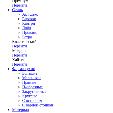
Премиум
Перейти
Стиль
Арт Деко
Барокко
Кантри
Лофт
Прованс
Ретро
Классический
Перейти
Модерн
Перейти
Хайтек
Перейти
Форма кухни
Большие
Маленькие
Прямые
П-образные
Закругленные
Круглые
С островом
С барной стойкой
Материал