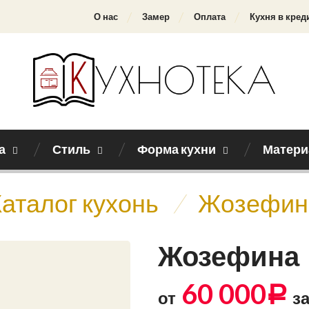
О нас
Замер
Оплата
Кухня в кред
а
Стиль
Форма кухни
Матери
аталог кухонь
/
Жозефин
Жозефина
60 000
Р
от
за