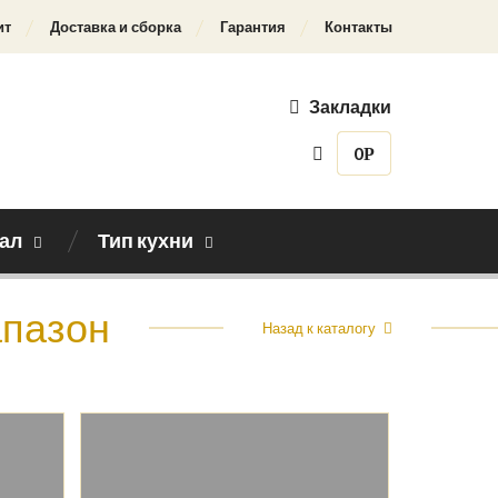
ит
Доставка и сборка
Гарантия
Контакты
Закладки
0
Р
ал
Тип кухни
апазон
Назад к каталогу