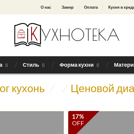
О нас
Замер
Оплата
Кухня в кред
а
Стиль
Форма кухни
Матери
ог кухонь
/
/
Ценовой ди
17%
OFF