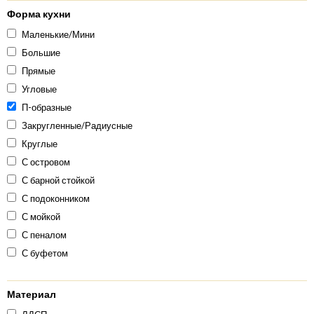
Форма кухни
Маленькие/Мини
Большие
Прямые
Угловые
П-образные
Закругленные/Радиусные
Круглые
С островом
С барной стойкой
С подоконником
С мойкой
С пеналом
С буфетом
Материал