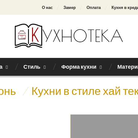
О нас
Замер
Оплата
Кухня в кред
а
Стиль
Форма кухни
Матери
онь
/
Кухни в стиле хай тек