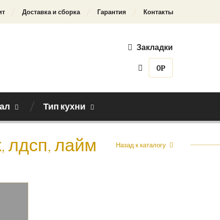
ит
Доставка и сборка
Гарантия
Контакты
Закладки
0
Р
ал
Тип кухни
, лдсп, лайм
Назад к каталогу