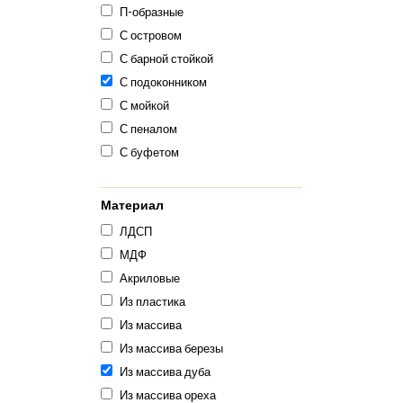
П-образные
С островом
С барной стойкой
С подоконником
С мойкой
С пеналом
С буфетом
Материал
ЛДСП
МДФ
Акриловые
Из пластика
Из массива
Из массива березы
Из массива дуба
Из массива ореха