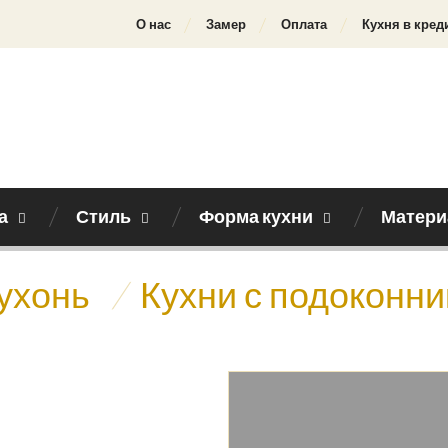
О нас
Замер
Оплата
Кухня в кред
а
Стиль
Форма кухни
Матери
кухонь
/
Кухни с подоконни