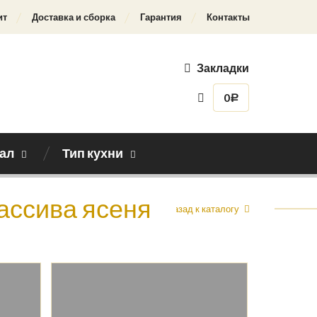
ит
Доставка и сборка
Гарантия
Контакты
Закладки
0
Р
ал
Тип кухни
массива ясеня
Назад к каталогу