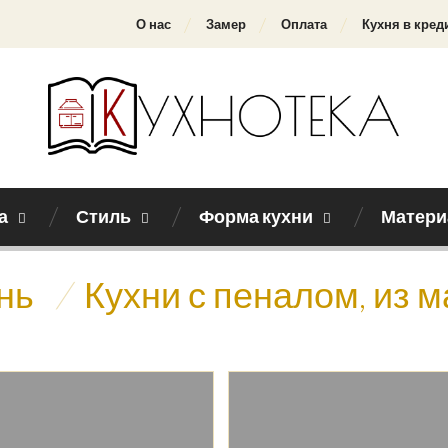
О нас
Замер
Оплата
Кухня в кред
а
Стиль
Форма кухни
Матери
нь
/
Кухни с пеналом, из 