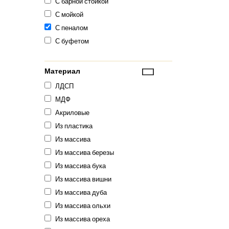
С барной стойкой
С мойкой
С пеналом
С буфетом
Материал
ЛДСП
МДФ
Акриловые
Из пластика
Из массива
Из массива березы
Из массива бука
Из массива вишни
Из массива дуба
Из массива ольхи
Из массива ореха