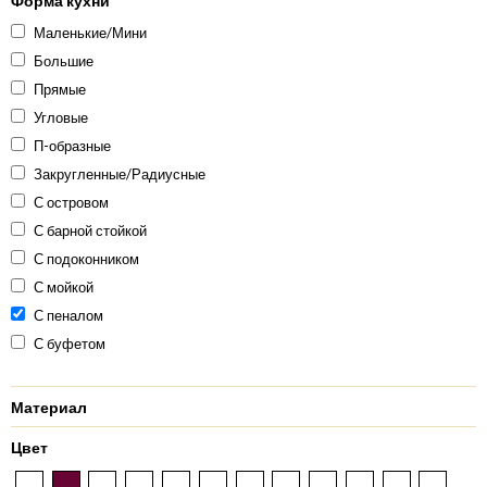
Форма кухни
Маленькие/Мини
Большие
Прямые
Угловые
П-образные
Закругленные/Радиусные
С островом
С барной стойкой
С подоконником
С мойкой
С пеналом
С буфетом
Материал
Цвет