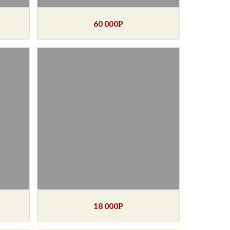
60 000
Р
18 000
Р