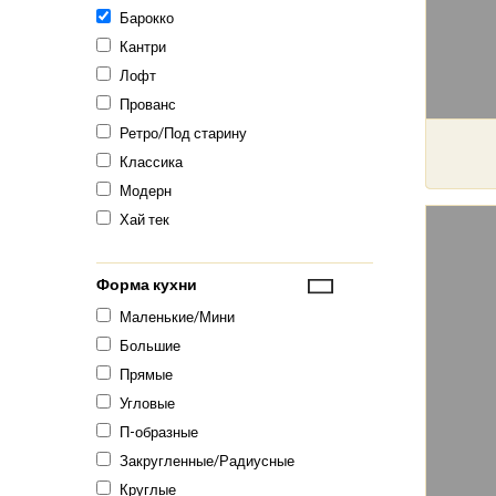
Барокко
Кантри
Лофт
Прованс
Ретро/Под старину
Классика
Модерн
Хай тек
Форма кухни
Маленькие/Мини
Большие
Прямые
Угловые
П-образные
Закругленные/Радиусные
Круглые