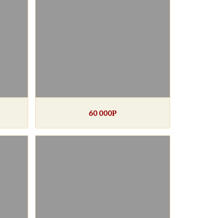
60 000
Р