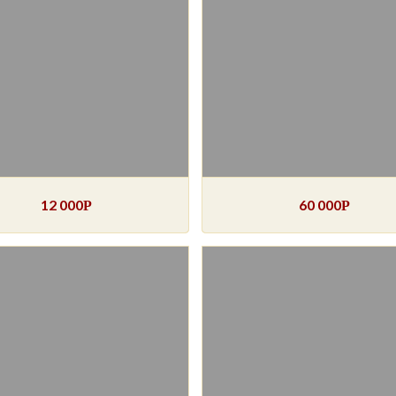
12 000
60 000
Р
Р