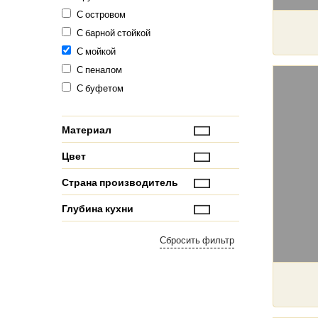
С островом
С барной стойкой
С мойкой
С пеналом
С буфетом
Материал
Цвет
Страна производитель
Глубина кухни