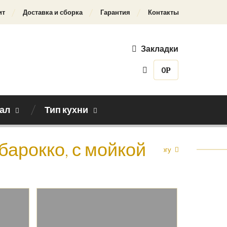
ит
Доставка и сборка
Гарантия
Контакты
Закладки
0
Р
ал
Тип кухни
барокко, с мойкой
Назад к каталогу