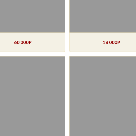
60 000
18 000
Р
Р