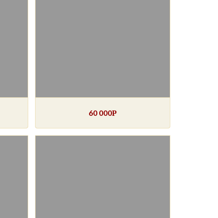
60 000
Р