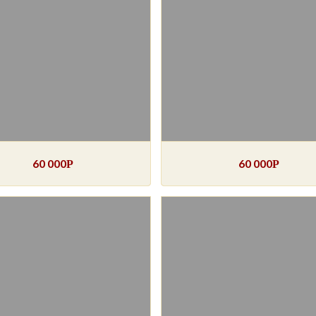
60 000
60 000
Р
Р