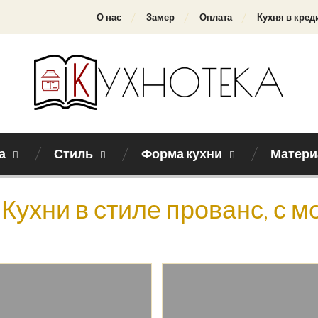
О нас
Замер
Оплата
Кухня в кред
а
Стиль
Форма кухни
Матери
Кухни в стиле прованс, с 