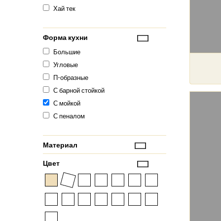
Хай тек
Форма кухни
Большие
Угловые
П-образные
С барной стойкой
С мойкой
С пеналом
Материал
Цвет