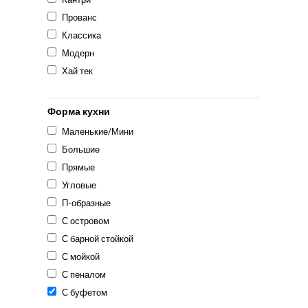
Прованс
Классика
Модерн
Хай тек
Форма кухни
Маленькие/Мини
Большие
Прямые
Угловые
П-образные
С островом
С барной стойкой
С мойкой
С пеналом
С буфетом