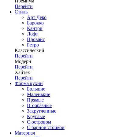
Премиум
Перейти
Стиль
Арт Деко
Барокко
Кантри
Лофт
Прованс
Ретро
Классический
Перейти
Модерн
Перейти
Хайтек
Перейти
Форма кухни
Большие
Маленькие
Прямые
П-образные
Закругленные
Круглые
С островом
С барной стойкой
Материал