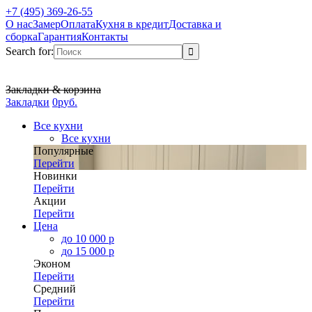
+7 (495) 369-26-55
О нас
Замер
Оплата
Кухня в кредит
Доставка и
сборка
Гарантия
Контакты
Search for:
Закладки & корзина
Закладки
0
р
уб.
Все кухни
Все кухни
Популярные
Перейти
Новинки
Перейти
Акции
Перейти
Цена
до 10 000 р
до 15 000 р
Эконом
Перейти
Средний
Перейти