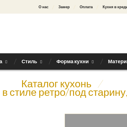
О нас
Замер
Оплата
Кухня в кред
а
Стиль
Форма кухни
Матери
Каталог кухонь
/
, в стиле ретро/под старину