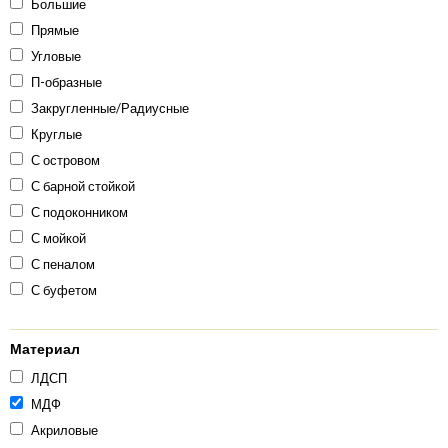
Большие
Прямые
Угловые
П-образные
Закругленные/Радиусные
Круглые
С островом
С барной стойкой
С подоконником
С мойкой
С пеналом
С буфетом
Материал
ЛДСП
МДФ
Акриловые