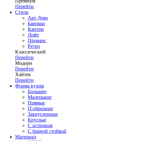
Премиум
Перейти
Стиль
Арт Деко
Барокко
Кантри
Лофт
Прованс
Ретро
Классический
Перейти
Модерн
Перейти
Хайтек
Перейти
Форма кухни
Большие
Маленькие
Прямые
П-образные
Закругленные
Круглые
С островом
С барной стойкой
Материал