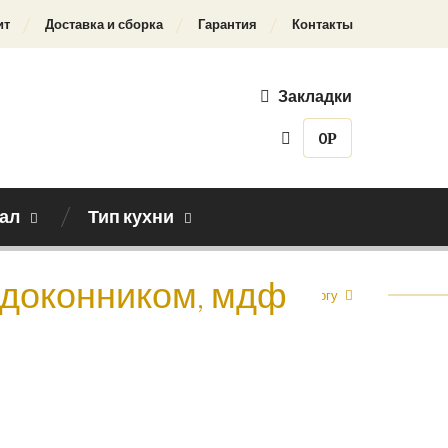
ит
Доставка и сборка
Гарантия
Контакты
Закладки
0
Р
ал
Тип кухни
подоконником, мдф
Назад к каталогу