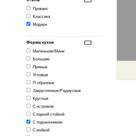
Прованс
Классика
Модерн
Форма кухни
Маленькие/Мини
Большие
Прямые
Угловые
П-образные
Закругленные/Радиусные
Круглые
С островом
С барной стойкой
С подоконником
С мойкой