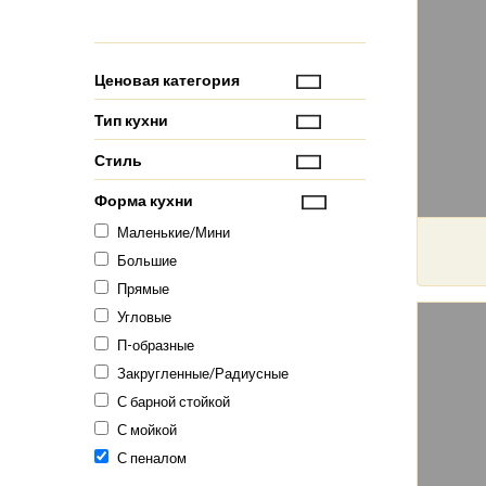
Ценовая категория
Тип кухни
Стиль
Форма кухни
Маленькие/Мини
Большие
Прямые
Угловые
П-образные
Закругленные/Радиусные
С барной стойкой
С мойкой
С пеналом