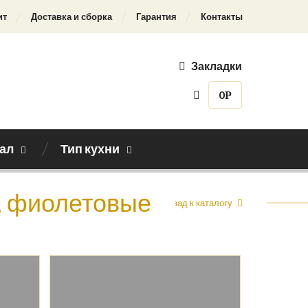
ит
Доставка и сборка
Гарантия
Контакты
Закладки
0
Р
ал
Тип кухни
, фиолетовые
Назад к каталогу