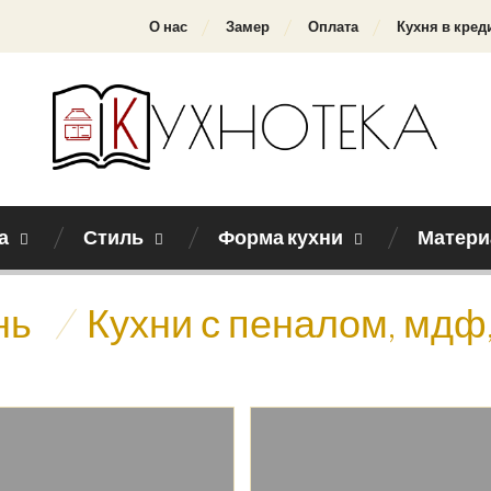
О нас
Замер
Оплата
Кухня в кред
а
Стиль
Форма кухни
Матери
нь
/
Кухни с пеналом, мдф