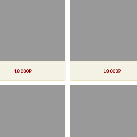
18 000
18 000
Р
Р