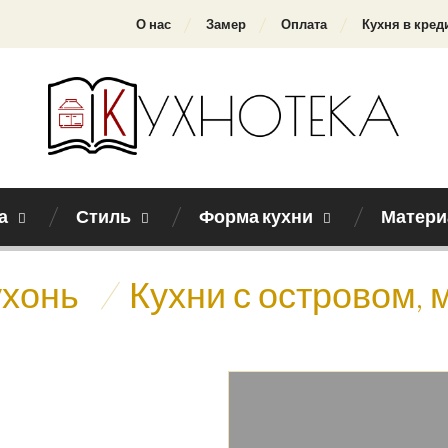
О нас
Замер
Оплата
Кухня в кред
а
Стиль
Форма кухни
Матери
ухонь
/
Кухни с островом, 