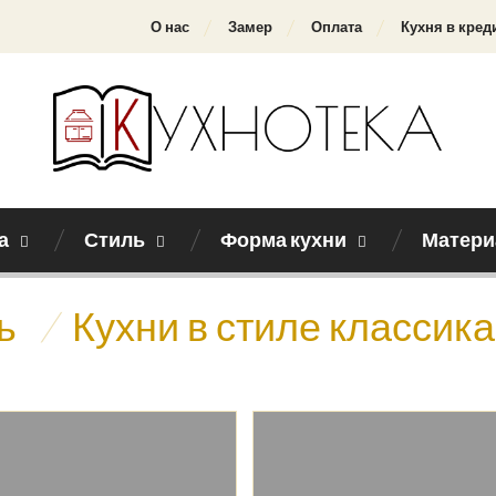
О нас
Замер
Оплата
Кухня в кред
а
Стиль
Форма кухни
Матери
ь
/
Кухни в стиле классик