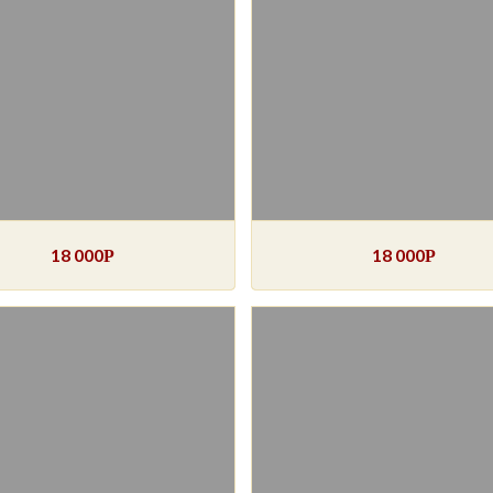
18 000
18 000
Р
Р