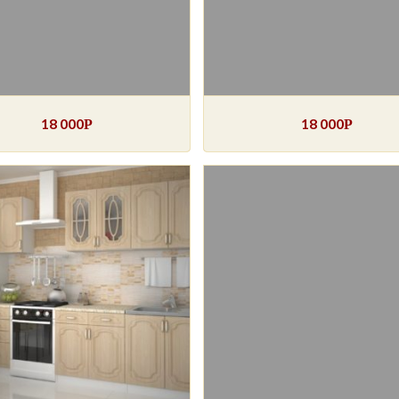
18 000
18 000
Р
Р