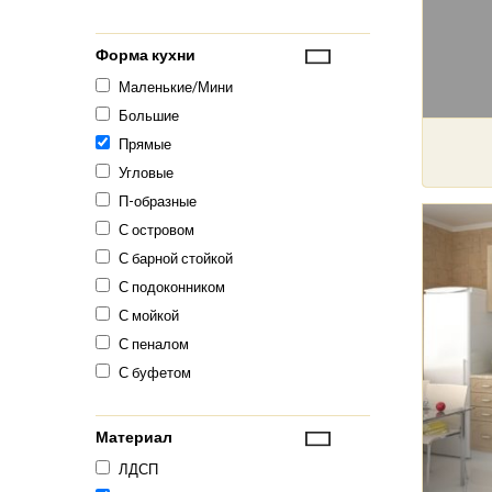
Форма кухни
Маленькие/Мини
Большие
Прямые
Угловые
П-образные
С островом
С барной стойкой
С подоконником
С мойкой
С пеналом
С буфетом
Материал
ЛДСП