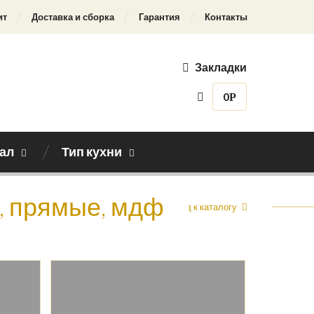
ит
Доставка и сборка
Гарантия
Контакты
Закладки
0
Р
ал
Тип кухни
а, прямые, мдф
Назад к каталогу