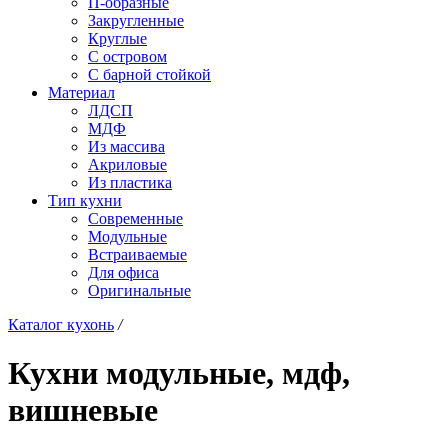
П-образные
Закругленные
Круглые
С островом
С барной стойкой
Материал
ЛДСП
МДФ
Из массива
Акриловые
Из пластика
Тип кухни
Современные
Модульные
Встраиваемые
Для офиса
Оригинальные
Каталог кухонь
/
Кухни модульные, мдф,
вишневые