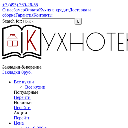
+7 (495) 369-26-55
О нас
Замер
Оплата
Кухня в кредит
Доставка и
сборка
Гарантия
Контакты
Search for:
Закладки & корзина
Закладки
0
р
уб.
Все кухни
Все кухни
Популярные
Перейти
Новинки
Перейти
Акции
Перейти
Цена