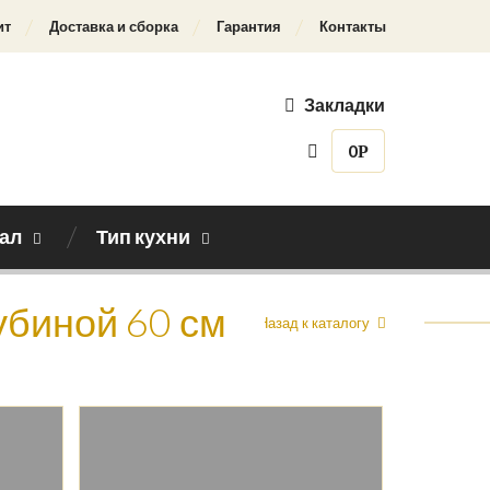
ит
Доставка и сборка
Гарантия
Контакты
Закладки
0
Р
ал
Тип кухни
убиной 60 см
Назад к каталогу