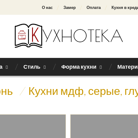
О нас
Замер
Оплата
Кухня в кред
а
Стиль
Форма кухни
Матери
онь
/
Кухни мдф, серые, гл