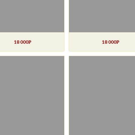
18 000
18 000
Р
Р