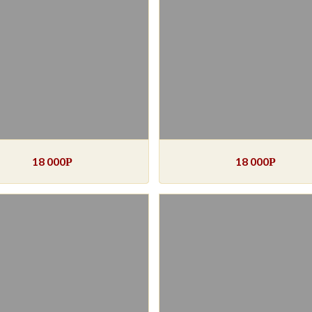
18 000
18 000
Р
Р