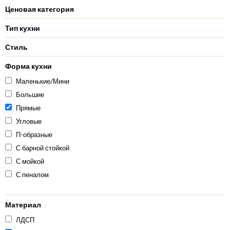
Ценовая категория
Тип кухни
Стиль
Форма кухни
Маленькие/Мини
Большие
Прямые
Угловые
П-образные
С барной стойкой
С мойкой
С пеналом
Материал
ЛДСП