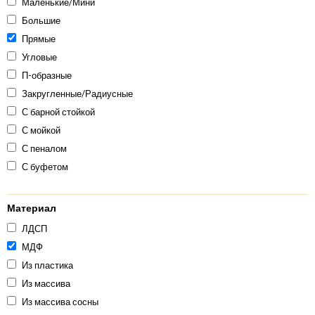
Маленькие/Мини
Большие
Прямые
Угловые
П-образные
Закругленные/Радиусные
С барной стойкой
С мойкой
С пеналом
С буфетом
Материал
ЛДСП
МДФ
Из пластика
Из массива
Из массива сосны