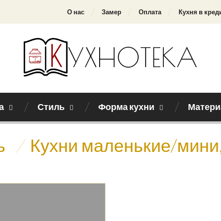
О нас
Замер
Оплата
Кухня в кред
а
Стиль
Форма кухни
Матери
ь
/
Кухни маленькие/мини,