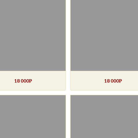
18 000
18 000
Р
Р