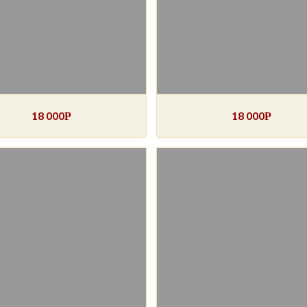
18 000
18 000
Р
Р