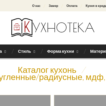
О нас
Замер
Оплата
Кухня в кред
а
Стиль
Форма кухни
Матери
Каталог кухонь
/
ругленные/радиусные, мдф,