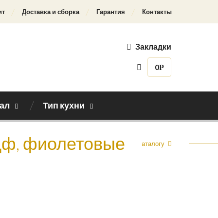
ит
Доставка и сборка
Гарантия
Контакты
Закладки
0
Р
ал
Тип кухни
мдф, фиолетовые
Назад к каталогу