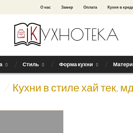
О нас
Замер
Оплата
Кухня в кред
а
Стиль
Форма кухни
Матери
/
Кухни в стиле хай тек, 