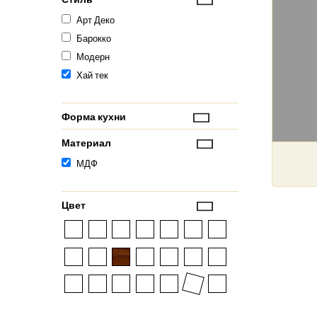
Арт Деко
Барокко
Модерн
Хай тек
Форма кухни
Материал
МДФ
Цвет