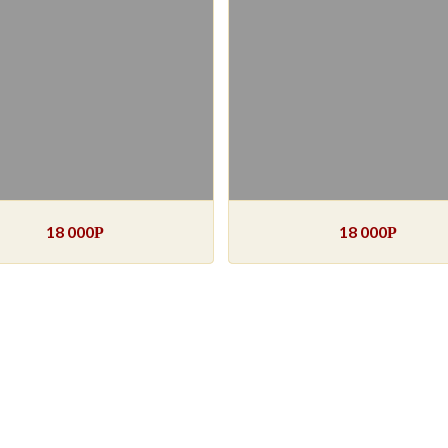
18 000
18 000
Р
Р