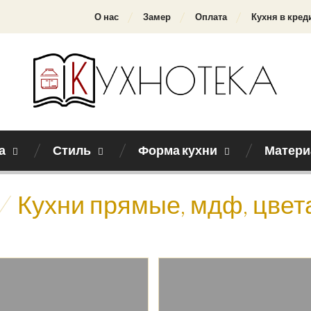
О нас
Замер
Оплата
Кухня в кред
а
Стиль
Форма кухни
Матери
/
Кухни прямые, мдф, цвет