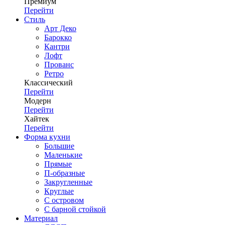
Премиум
Перейти
Стиль
Арт Деко
Барокко
Кантри
Лофт
Прованс
Ретро
Классический
Перейти
Модерн
Перейти
Хайтек
Перейти
Форма кухни
Большие
Маленькие
Прямые
П-образные
Закругленные
Круглые
С островом
С барной стойкой
Материал