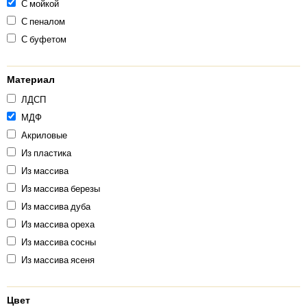
С мойкой
С пеналом
С буфетом
Материал
ЛДСП
МДФ
Акриловые
Из пластика
Из массива
Из массива березы
Из массива дуба
Из массива ореха
Из массива сосны
Из массива ясеня
Цвет