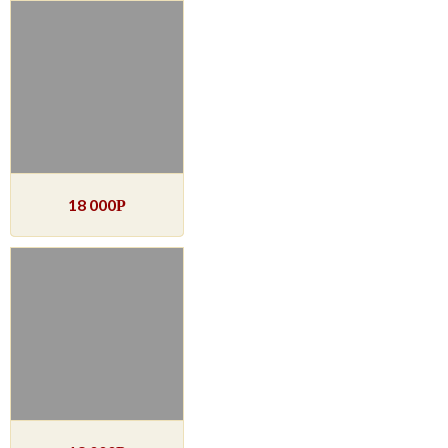
18 000
Р