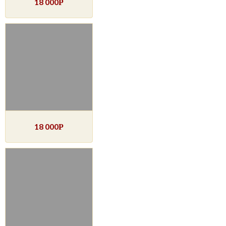
18 000
Р
18 000
Р