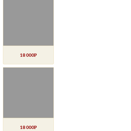
18 000
Р
18 000
Р