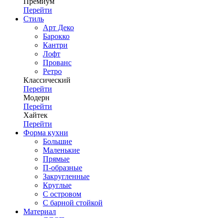
Премиум
Перейти
Стиль
Арт Деко
Барокко
Кантри
Лофт
Прованс
Ретро
Классический
Перейти
Модерн
Перейти
Хайтек
Перейти
Форма кухни
Большие
Маленькие
Прямые
П-образные
Закругленные
Круглые
С островом
С барной стойкой
Материал