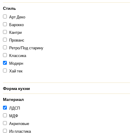
Стиль
Арт Деко
Барокко
Кантри
Прованс
Ретро/Под старину
Классика
Модерн
Хай тек
Форма кухни
Материал
ЛДСП
МДФ
Акриловые
Из пластика