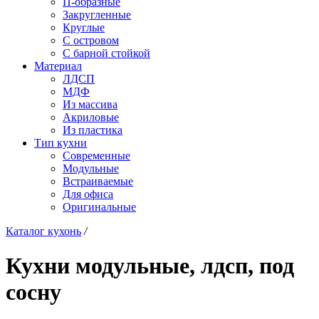
П-образные
Закругленные
Круглые
С островом
С барной стойкой
Материал
ЛДСП
МДФ
Из массива
Акриловые
Из пластика
Тип кухни
Современные
Модульные
Встраиваемые
Для офиса
Оригинальные
Каталог кухонь
/
Кухни модульные, лдсп, под
сосну