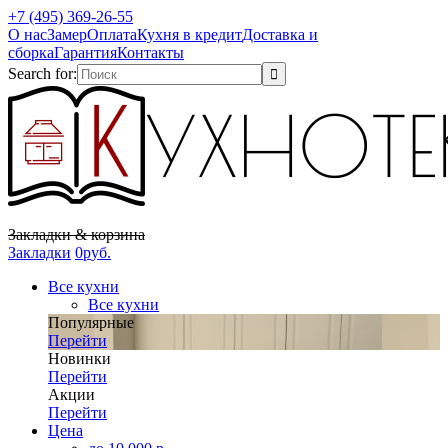
+7 (495) 369-26-55
О нас
Замер
Оплата
Кухня в кредит
Доставка и
сборка
Гарантия
Контакты
Search for:
Закладки & корзина
Закладки
0
р
уб.
Все кухни
Все кухни
Популярные
Перейти
Новинки
Перейти
Акции
Перейти
Цена