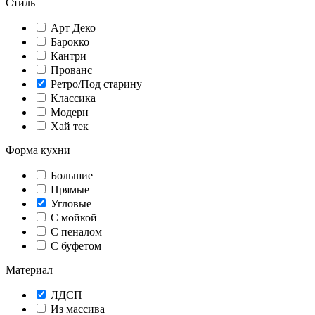
Стиль
Арт Деко
Барокко
Кантри
Прованс
Ретро/Под старину
Классика
Модерн
Хай тек
Форма кухни
Большие
Прямые
Угловые
С мойкой
С пеналом
С буфетом
Материал
ЛДСП
Из массива