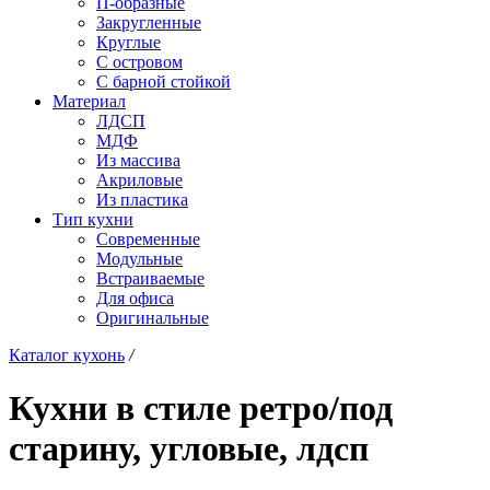
П-образные
Закругленные
Круглые
С островом
С барной стойкой
Материал
ЛДСП
МДФ
Из массива
Акриловые
Из пластика
Тип кухни
Современные
Модульные
Встраиваемые
Для офиса
Оригинальные
Каталог кухонь
/
Кухни в стиле ретро/под
старину, угловые, лдсп