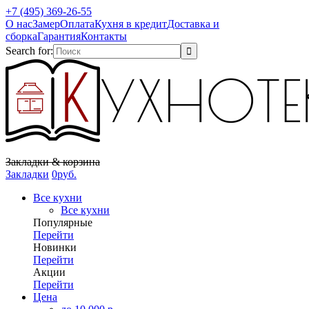
+7 (495) 369-26-55
О нас
Замер
Оплата
Кухня в кредит
Доставка и
сборка
Гарантия
Контакты
Search for:
Закладки & корзина
Закладки
0
р
уб.
Все кухни
Все кухни
Популярные
Перейти
Новинки
Перейти
Акции
Перейти
Цена