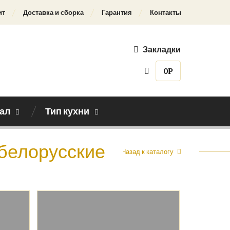
ит
Доставка и сборка
Гарантия
Контакты
Закладки
0
Р
ал
Тип кухни
 белорусские
Назад к каталогу