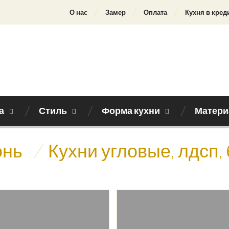
О нас
Замер
Оплата
Кухня в кред
а
Стиль
Форма кухни
Матери
онь
/
Кухни угловые, лдсп,